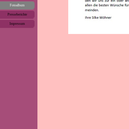
Fotoalbum
▼
Presseberichte
▼
Impressum