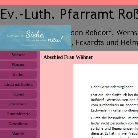
Direkt zum Seiteninhalt
Menü überspringen
Startseite
Abschied Frau Wöhner
Pfarramt
▼
Kirchen
▼
Kirche mit Kindern
▼
Jugend
▼
Erwachsene
▼
Gemeindebriefe
▼
Gottesdienste
Aktuelles
▼