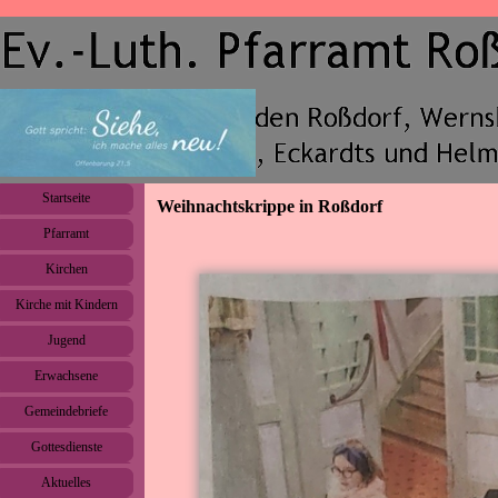
Direkt zum Seiteninhalt
Menü überspringen
Startseite
Weihnachtskrippe in Roßdorf
Pfarramt
▼
Kirchen
▼
Kirche mit Kindern
▼
Jugend
▼
Erwachsene
▼
Gemeindebriefe
▼
Gottesdienste
Aktuelles
▼