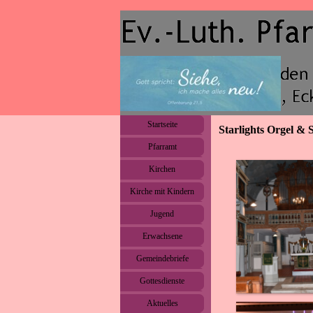
Direkt zum Seiteninhalt
Menü überspringen
Startseite
Starlights Orgel & 
Pfarramt
▼
Kirchen
▼
Kirche mit Kindern
▼
Jugend
▼
Erwachsene
▼
Gemeindebriefe
▼
Gottesdienste
Aktuelles
▼