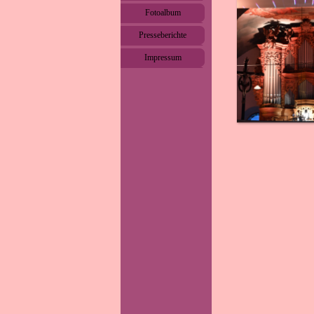
Fotoalbum
▼
Presseberichte
▼
Impressum