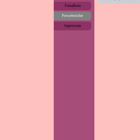
Fotoalbum
▼
Presseberichte
▼
Impressum