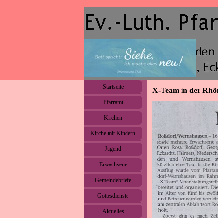
Direkt zum Seiteninhalt
Menü überspringen
Startseite
X-Team in der Rhö
Pfarramt
▼
Kirchen
▼
Kirche mit Kindern
▼
Jugend
▼
Erwachsene
▼
Gemeindebriefe
▼
Gottesdienste
Aktuelles
▼