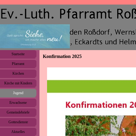
Direkt zum Seiteninhalt
Menü überspringen
Startseite
Konfirmation 2025
Pfarramt
▼
Kirchen
▼
Kirche mit Kindern
▼
Jugend
▼
Erwachsene
▼
Gemeindebriefe
▼
Gottesdienste
Aktuelles
▼