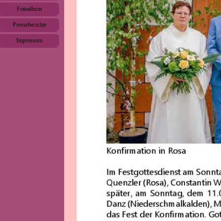
Fotoalbum
▼
Presseberichte
▼
Impressum