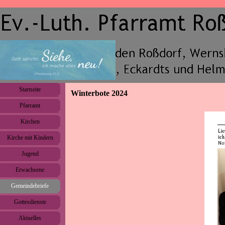
Direkt zum Seiteninhalt
Menü überspringen
Startseite
Winterbote 2024
Pfarramt
▼
Kirchen
▼
Kirche mit Kindern
▼
Jugend
▼
Erwachsene
▼
Gemeindebriefe
▼
Gottesdienste
Aktuelles
▼