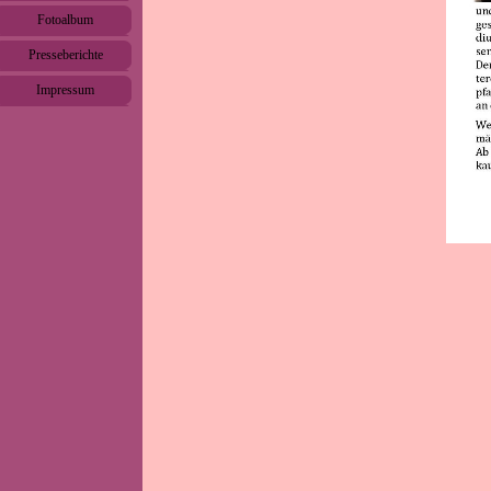
Fotoalbum
▼
Presseberichte
▼
Impressum