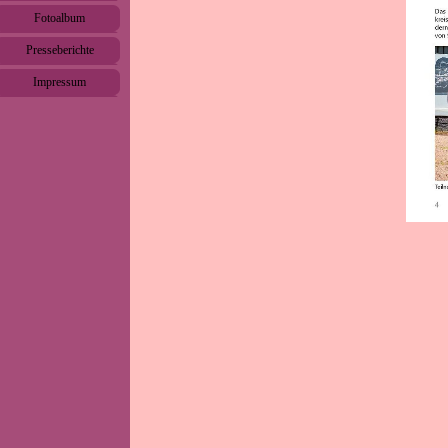
Fotoalbum
▼
Presseberichte
▼
Impressum