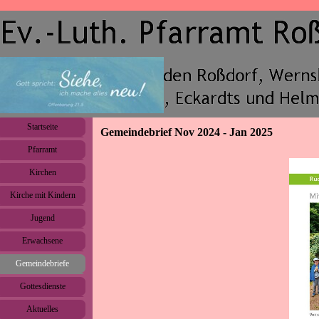
Direkt zum Seiteninhalt
Menü überspringen
Startseite
Gemeindebrief Nov 2024 - Jan 2025
Pfarramt
▼
Kirchen
▼
Kirche mit Kindern
▼
Jugend
▼
Erwachsene
▼
Gemeindebriefe
▼
Gottesdienste
Aktuelles
▼