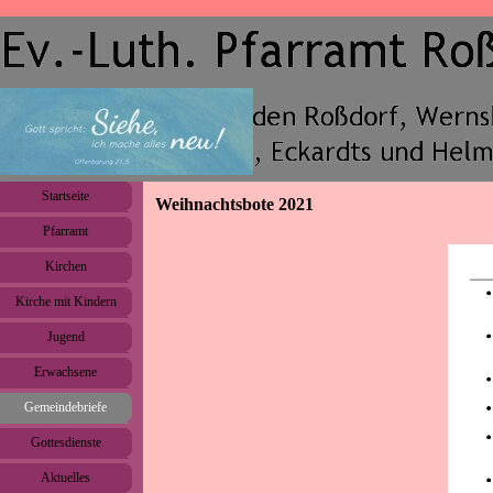
Direkt zum Seiteninhalt
Menü überspringen
Startseite
Weihnachtsbote 2021
Pfarramt
▼
Kirchen
▼
Kirche mit Kindern
▼
Jugend
▼
Erwachsene
▼
Gemeindebriefe
▼
Gottesdienste
Aktuelles
▼