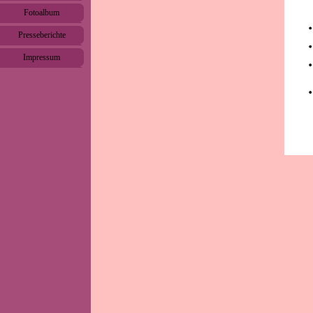
Fotoalbum
▼
Presseberichte
▼
Impressum